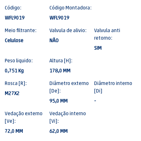
Código:
Código Montadora:
WFL9019
WFL9019
Meio filtrante:
Valvula de alivio:
Valvula anti
retorno:
Celulose
NÃO
SIM
Peso liquido:
Altura [H]:
0,751 Kg
178,0 MM
Rosca [R]:
Diâmetro externo
Diâmetro interno
[De]:
[Di]
M27X2
95,0 MM
-
Vedação externo
Vedação interno
[Ve]:
[Vi]:
72,0 MM
62,0 MM